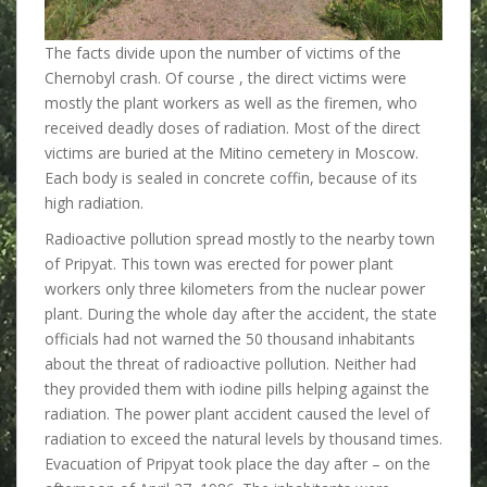
c
k
The facts divide upon the number of victims of the
t
Chernobyl crash. Of course , the direct victims were
h
mostly the plant workers as well as the firemen, who
e
received deadly doses of radiation. Most of the direct
c
victims are buried at the Mitino cemetery in Moscow.
h
Each body is sealed in concrete coffin, because of its
o
high radiation.
i
c
Radioactive pollution spread mostly to the nearby town
e
of Pripyat. This town was erected for power plant
o
workers only three kilometers from the nuclear power
f
plant. During the whole day after the accident, the state
c
officials had not warned the 50 thousand inhabitants
o
about the threat of radioactive pollution. Neither had
l
they provided them with iodine pills helping against the
o
radiation. The power plant accident caused the level of
r
radiation to exceed the natural levels by thousand times.
s
Evacuation of Pripyat took place the day after – on the
o