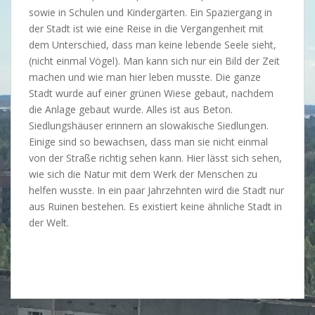
n
sowie in Schulen und Kindergärten. Ein Spaziergang in
c
der Stadt ist wie eine Reise in die Vergangenheit mit
r
dem Unterschied, dass man keine lebende Seele sieht,
e
(nicht einmal Vögel). Man kann sich nur ein Bild der Zeit
a
machen und wie man hier leben musste. Die ganze
s
Stadt wurde auf einer grünen Wiese gebaut, nachdem
e
die Anlage gebaut wurde. Alles ist aus Beton.
c
Siedlungshäuser erinnern an slowakische Siedlungen.
o
Einige sind so bewachsen, dass man sie nicht einmal
m
von der Straße richtig sehen kann. Hier lässt sich sehen,
p
wie sich die Natur mit dem Werk der Menschen zu
a
helfen wusste. In ein paar Jahrzehnten wird die Stadt nur
r
aus Ruinen bestehen. Es existiert keine ähnliche Stadt in
e
der Welt.
d
i
n
A
m
e