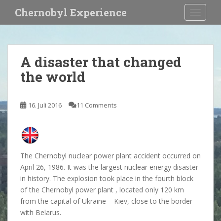
S
Chernobyl Experience
TOGGLE
k
i
p
t
A disaster that changed
o
the world
m
a
i
16. Juli 2016
11 Comments
n
c
o
n
t
The Chernobyl nuclear power plant accident occurred on
e
April 26, 1986. It was the largest nuclear energy disaster
n
in history. The explosion took place in the fourth block
t
of the Chernobyl power plant , located only 120 km
from the capital of Ukraine – Kiev, close to the border
with Belarus.