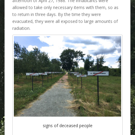
afternoon of April 27, 1986. The inhabitants were
f
allowed to take only necessary items with them, so as
a
to return in three days. By the time they were
n
evacuated, they were all exposed to large amounts of
t
radiation.
i
b
i
o
t
i
c
s
w
i
t
h
o
u
signs of deceased people
t