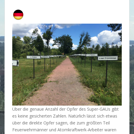
n
e
m
e
d
i
k
a
m
e
n
t
.
o
n
Über die genaue Anzahl der Opfer des Super-GAUs gibt
l
es keine gesicherten Zahlen. Natürlich lässt sich etwas
i
über die direkte Opfer sagen, die zum größten Teil
n
Feuerwehrmänner und Atomkraftwerk-Arbeiter waren
e