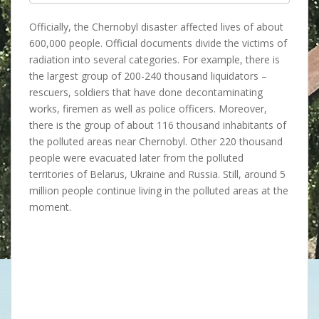
d
i
Officially, the Chernobyl disaster affected lives of about
p
600,000 people. Official documents divide the victims of
h
radiation into several categories. For example, there is
e
the largest group of 200-240 thousand liquidators –
n
rescuers, soldiers that have done decontaminating
h
works, firemen as well as police officers. Moreover,
y
there is the group of about 116 thousand inhabitants of
d
the polluted areas near Chernobyl. Other 220 thousand
r
people were evacuated later from the polluted
a
territories of Belarus, Ukraine and Russia. Still, around 5
m
million people continue living in the polluted areas at the
i
moment.
n
e
.
o
n
l
i