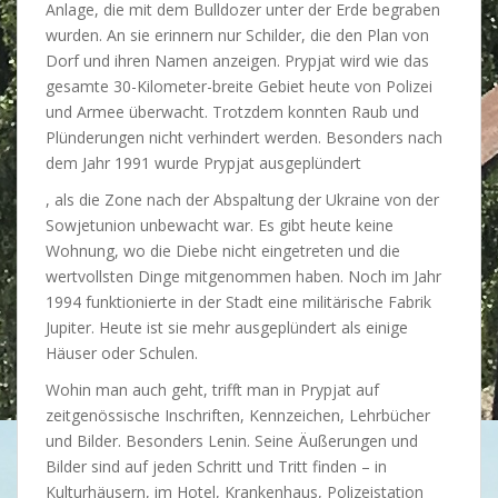
Anlage, die mit dem Bulldozer unter der Erde begraben
wurden. An sie erinnern nur Schilder, die den Plan von
Dorf und ihren Namen anzeigen. Prypjat wird wie das
gesamte 30-Kilometer-breite Gebiet heute von Polizei
und Armee überwacht. Trotzdem konnten Raub und
Plünderungen nicht verhindert werden. Besonders nach
dem Jahr 1991 wurde Prypjat ausgeplündert
S
, als die Zone nach der Abspaltung der Ukraine von der
C
Sowjetunion unbewacht war. Es gibt heute keine
M
Wohnung, wo die Diebe nicht eingetreten und die
p
wertvollsten Dinge mitgenommen haben. Noch im Jahr
h
1994 funktionierte in der Stadt eine militärische Fabrik
a
Jupiter. Heute ist sie mehr ausgeplündert als einige
r
Häuser oder Schulen.
m
Wohin man auch geht, trifft man in Prypjat auf
a
zeitgenössische Inschriften, Kennzeichen, Lehrbücher
c
und Bilder. Besonders Lenin. Seine Äußerungen und
y
Bilder sind auf jeden Schritt und Tritt finden – in
i
Kulturhäusern, im Hotel, Krankenhaus, Polizeistation