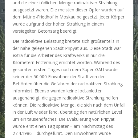
und die einer tödlichen Menge radioaktiver Strahlung
A
ausgesetzt waren. Die meisten dieser Opfer wurden auf
s
dem Mitino-Friedhof in Moskau beigesetzt. Jeder Körper
a
wurde aufgrund der hohen Strahlung in einem
t
versiegelten Betonsarg beerdigt.
r
e
Die radioaktive Belastung breitete sich größtenteils in
a
der nahe gelegenen Stadt Pripyat aus. Diese Stadt war
t
extra für die Arbeiter des Kraftwerks in nur drei
m
Kilometern Entfernung errichtet worden. Während des
e
gesamten ersten Tages nach dem Super-GAU wurde
n
keiner der 50.000 Einwohner der Stadt von den
t
Behörden über die Gefahren der radioaktiven Strahlung
,
informiert. Ebenso wurden keine Jodtabletten
t
ausgehändigt, die gegen radioaktive Strahlung helfen
h
können. Die radioaktive Menge, die sich nach dem Unfall
e
in der Luft wieder fand, überstieg den natürlichen Level
r
um ein tausendfaches. Die Evakuierung von Pripyat
e
wurde erst einen Tag später – am Nachmittag des
s
27.4.1986 – durchgeführt. Den Einwohnern wurde
h